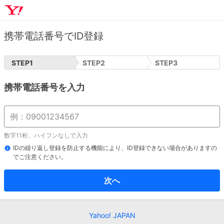
携帯電話番号でID登録
STEP
1
STEP
2
STEP
3
携帯電話番号を入力
数字11桁、ハイフンなしで入力
IDの繰り返し登録を防止する機能により、ID登録できない場合がありますの
でご注意ください。
次へ
Yahoo! JAPAN