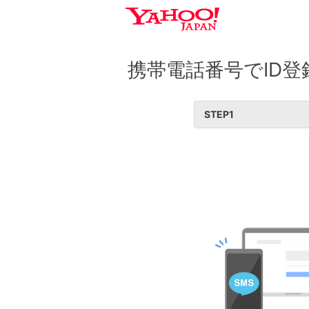
携帯電話番号でID登
STEP
1