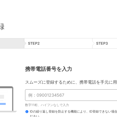
録
STEP
2
STEP
3
携帯電話番号を入力
スムーズに登録するために、携帯電話を手元に用
数字11桁、ハイフンなしで入力
IDの繰り返し登録を防止する機能により、ID登録できない場
ださい。