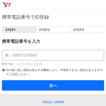
携帯電話番号でID登録
STEP
1
STEP
2
STEP
3
携帯電話番号を入力
数字11桁、ハイフンなしで入力
IDの繰り返し登録を防止する機能により、ID登録できない場合がありますの
でご注意ください。
次へ
Yahoo! JAPAN