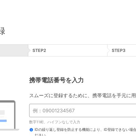
録
STEP
2
STEP
3
携帯電話番号を入力
スムーズに登録するために、携帯電話を手元に用
数字11桁、ハイフンなしで入力
IDの繰り返し登録を防止する機能により、ID登録できない場
ださい。