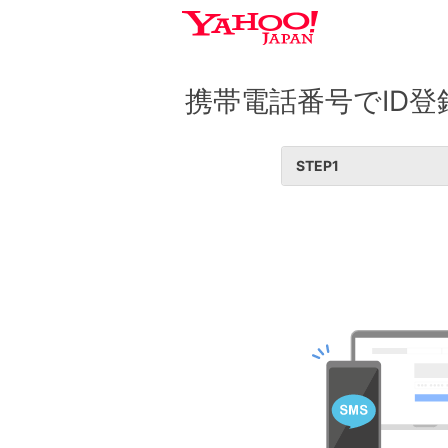
携帯電話番号でID登
STEP
1