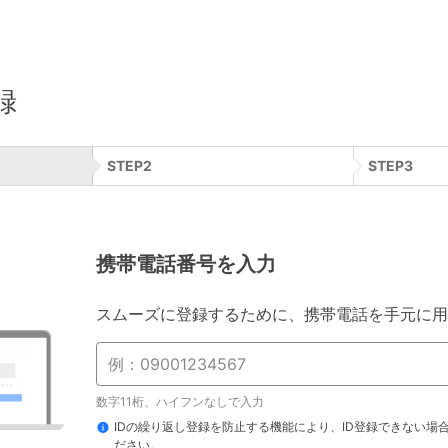
録
STEP
2
STEP
3
携帯電話番号を入力
スムーズに登録するために、携帯電話を手元に用
数字11桁、ハイフンなしで入力
IDの繰り返し登録を防止する機能により、ID登録できない場
ださい。