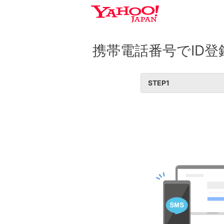
携帯電話番号でID登
STEP
1