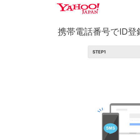
携帯電話番号でID登
STEP
1