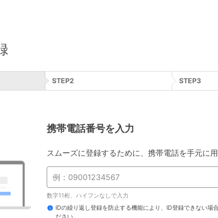
録
STEP
2
STEP
3
携帯電話番号を入力
スムーズに登録するために、携帯電話を手元に用
数字11桁、ハイフンなしで入力
IDの繰り返し登録を防止する機能により、ID登録できない場
ださい。