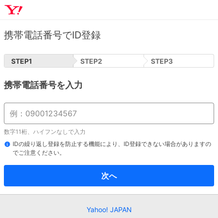
携帯電話番号でID登録
STEP
1
STEP
2
STEP
3
携帯電話番号を入力
数字11桁、ハイフンなしで入力
IDの繰り返し登録を防止する機能により、ID登録できない場合がありますの
でご注意ください。
次へ
Yahoo! JAPAN