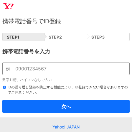
携帯電話番号でID登録
STEP
1
STEP
2
STEP
3
携帯電話番号を入力
数字11桁、ハイフンなしで入力
IDの繰り返し登録を防止する機能により、ID登録できない場合がありますの
でご注意ください。
次へ
Yahoo! JAPAN