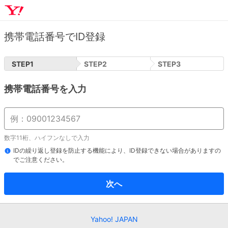
携帯電話番号でID登録
STEP
1
STEP
2
STEP
3
携帯電話番号を入力
数字11桁、ハイフンなしで入力
IDの繰り返し登録を防止する機能により、ID登録できない場合がありますの
でご注意ください。
次へ
Yahoo! JAPAN