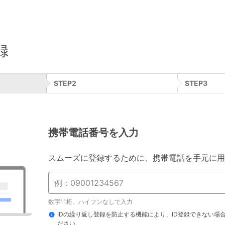
録
STEP
2
STEP
3
携帯電話番号を入力
スムーズに登録するために、携帯電話を手元に用
数字11桁、ハイフンなしで入力
IDの繰り返し登録を防止する機能により、ID登録できない場
ださい。