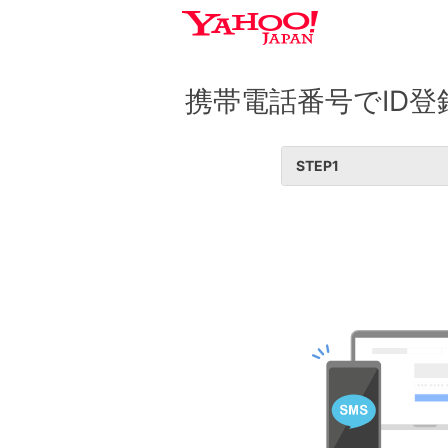
携帯電話番号でID登
STEP
1