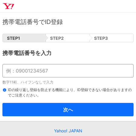
携帯電話番号でID登録
STEP
1
STEP
2
STEP
3
携帯電話番号を入力
数字11桁、ハイフンなしで入力
IDの繰り返し登録を防止する機能により、ID登録できない場合がありますの
でご注意ください。
次へ
Yahoo! JAPAN