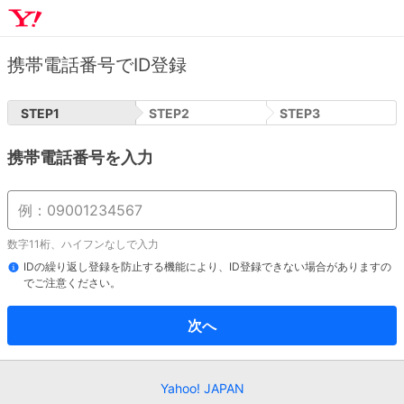
携帯電話番号でID登録
STEP
1
STEP
2
STEP
3
携帯電話番号を入力
数字11桁、ハイフンなしで入力
IDの繰り返し登録を防止する機能により、ID登録できない場合がありますの
でご注意ください。
次へ
Yahoo! JAPAN