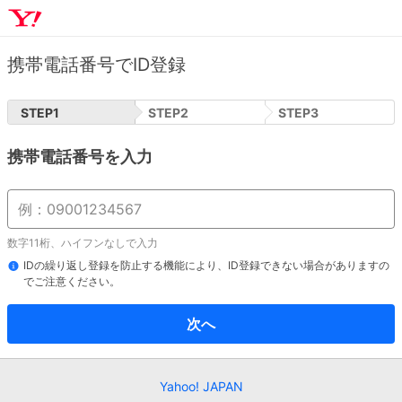
携帯電話番号でID登録
STEP
1
STEP
2
STEP
3
携帯電話番号を入力
数字11桁、ハイフンなしで入力
IDの繰り返し登録を防止する機能により、ID登録できない場合がありますの
でご注意ください。
次へ
Yahoo! JAPAN