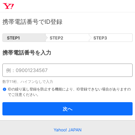
携帯電話番号でID登録
STEP
1
STEP
2
STEP
3
携帯電話番号を入力
数字11桁、ハイフンなしで入力
IDの繰り返し登録を防止する機能により、ID登録できない場合がありますの
でご注意ください。
次へ
Yahoo! JAPAN