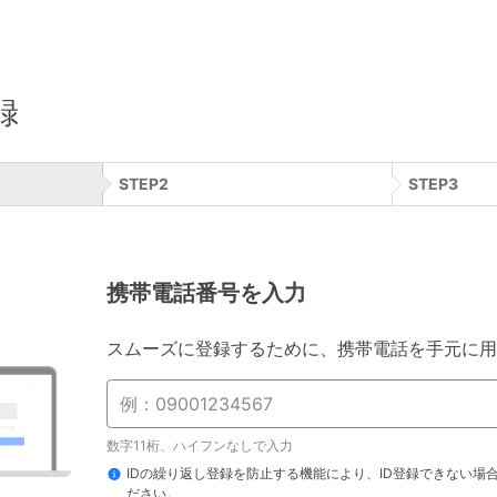
録
STEP
2
STEP
3
携帯電話番号を入力
スムーズに登録するために、携帯電話を手元に用
数字11桁、ハイフンなしで入力
IDの繰り返し登録を防止する機能により、ID登録できない場
ださい。