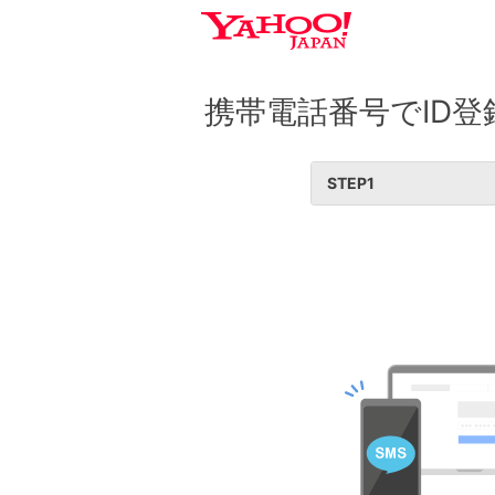
携帯電話番号でID登
STEP
1