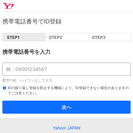
携帯電話番号でID登録
STEP
1
STEP
2
STEP
3
携帯電話番号を入力
数字11桁、ハイフンなしで入力
IDの繰り返し登録を防止する機能により、ID登録できない場合がありますの
でご注意ください。
次へ
Yahoo! JAPAN