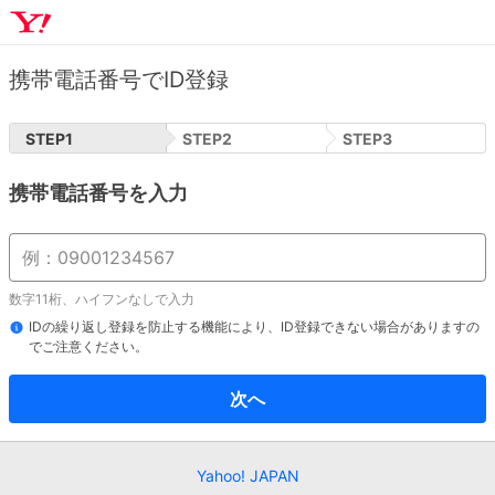
携帯電話番号でID登録
STEP
1
STEP
2
STEP
3
携帯電話番号を入力
数字11桁、ハイフンなしで入力
IDの繰り返し登録を防止する機能により、ID登録できない場合がありますの
でご注意ください。
次へ
Yahoo! JAPAN