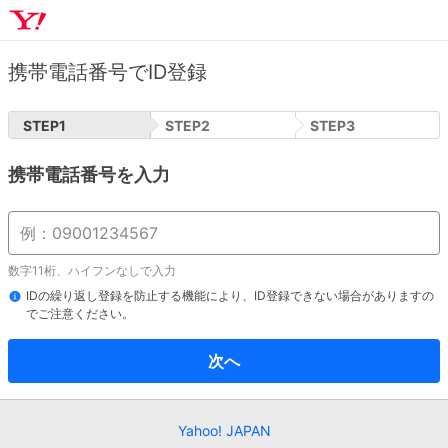
携帯電話番号でID登録
STEP
1
STEP
2
STEP
3
携帯電話番号を入力
数字11桁、ハイフンなしで入力
IDの繰り返し登録を防止する機能により、ID登録できない場合がありますの
でご注意ください。
次へ
Yahoo! JAPAN