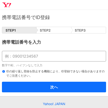
携帯電話番号でID登録
STEP
1
STEP
2
STEP
3
携帯電話番号を入力
数字11桁、ハイフンなしで入力
IDの繰り返し登録を防止する機能により、ID登録できない場合がありますの
でご注意ください。
次へ
Yahoo! JAPAN