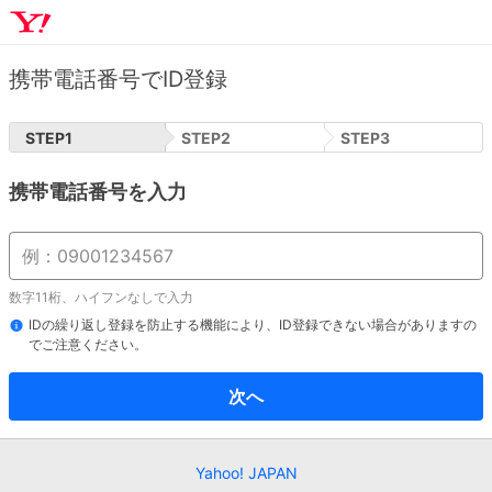
携帯電話番号でID登録
STEP
1
STEP
2
STEP
3
携帯電話番号を入力
数字11桁、ハイフンなしで入力
IDの繰り返し登録を防止する機能により、ID登録できない場合がありますの
でご注意ください。
次へ
Yahoo! JAPAN