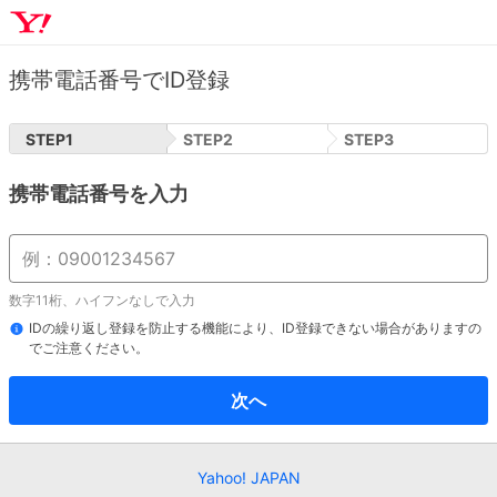
携帯電話番号でID登録
STEP
1
STEP
2
STEP
3
携帯電話番号を入力
数字11桁、ハイフンなしで入力
IDの繰り返し登録を防止する機能により、ID登録できない場合がありますの
でご注意ください。
次へ
Yahoo! JAPAN