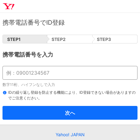
携帯電話番号でID登録
STEP
1
STEP
2
STEP
3
携帯電話番号を入力
数字11桁、ハイフンなしで入力
IDの繰り返し登録を防止する機能により、ID登録できない場合がありますの
でご注意ください。
次へ
Yahoo! JAPAN