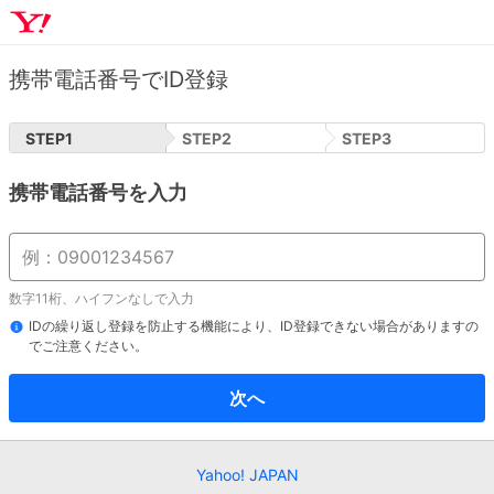
携帯電話番号でID登録
STEP
1
STEP
2
STEP
3
携帯電話番号を入力
数字11桁、ハイフンなしで入力
IDの繰り返し登録を防止する機能により、ID登録できない場合がありますの
でご注意ください。
次へ
Yahoo! JAPAN