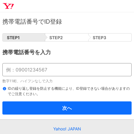
携帯電話番号でID登録
STEP
1
STEP
2
STEP
3
携帯電話番号を入力
数字11桁、ハイフンなしで入力
IDの繰り返し登録を防止する機能により、ID登録できない場合がありますの
でご注意ください。
次へ
Yahoo! JAPAN