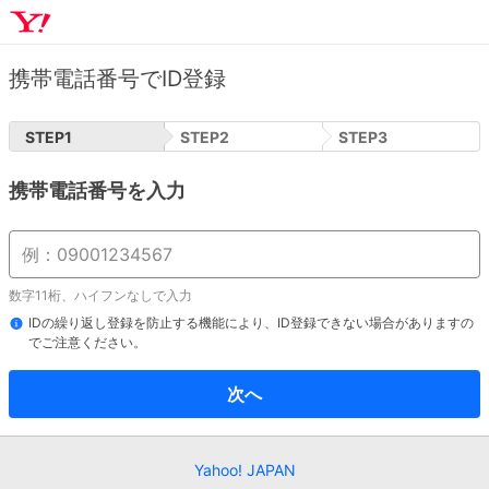
携帯電話番号でID登録
STEP
1
STEP
2
STEP
3
携帯電話番号を入力
数字11桁、ハイフンなしで入力
IDの繰り返し登録を防止する機能により、ID登録できない場合がありますの
でご注意ください。
次へ
Yahoo! JAPAN