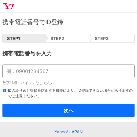
携帯電話番号でID登録
STEP
1
STEP
2
STEP
3
携帯電話番号を入力
数字11桁、ハイフンなしで入力
IDの繰り返し登録を防止する機能により、ID登録できない場合がありますの
でご注意ください。
次へ
Yahoo! JAPAN