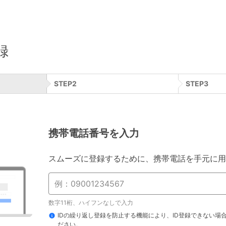
録
STEP
2
STEP
3
携帯電話番号を入力
スムーズに登録するために、携帯電話を手元に用
数字11桁、ハイフンなしで入力
IDの繰り返し登録を防止する機能により、ID登録できない場
ださい。