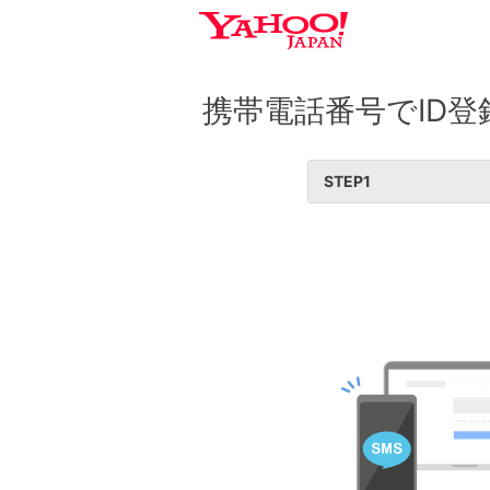
携帯電話番号でID登
STEP
1