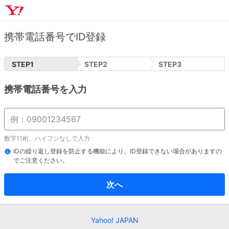
携帯電話番号でID登録
STEP
1
STEP
2
STEP
3
携帯電話番号を入力
数字11桁、ハイフンなしで入力
IDの繰り返し登録を防止する機能により、ID登録できない場合がありますの
でご注意ください。
次へ
Yahoo! JAPAN