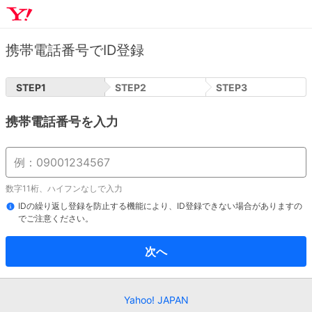
携帯電話番号でID登録
STEP
1
STEP
2
STEP
3
携帯電話番号を入力
数字11桁、ハイフンなしで入力
IDの繰り返し登録を防止する機能により、ID登録できない場合がありますの
でご注意ください。
次へ
Yahoo! JAPAN