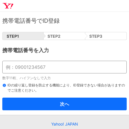
携帯電話番号でID登録
STEP
1
STEP
2
STEP
3
携帯電話番号を入力
数字11桁、ハイフンなしで入力
IDの繰り返し登録を防止する機能により、ID登録できない場合がありますの
でご注意ください。
次へ
Yahoo! JAPAN