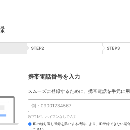
録
STEP
2
STEP
3
携帯電話番号を入力
スムーズに登録するために、携帯電話を手元に用
数字11桁、ハイフンなしで入力
IDの繰り返し登録を防止する機能により、ID登録できない場
ださい。