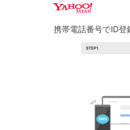
携帯電話番号でID登
STEP
1