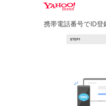
携帯電話番号でID登
STEP
1