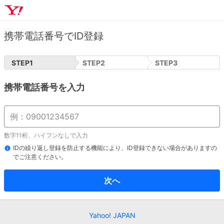
携帯電話番号でID登録
STEP
1
STEP
2
STEP
3
携帯電話番号を入力
数字11桁、ハイフンなしで入力
IDの繰り返し登録を防止する機能により、ID登録できない場合がありますの
でご注意ください。
次へ
Yahoo! JAPAN