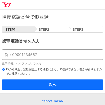
携帯電話番号でID登録
STEP
1
STEP
2
STEP
3
携帯電話番号を入力
数字11桁、ハイフンなしで入力
IDの繰り返し登録を防止する機能により、ID登録できない場合がありますの
でご注意ください。
次へ
Yahoo! JAPAN