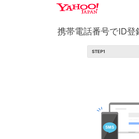
携帯電話番号でID登
STEP
1