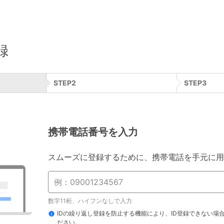
録
STEP
2
STEP
3
携帯電話番号を入力
スムーズに登録するために、携帯電話を手元に用
数字11桁、ハイフンなしで入力
IDの繰り返し登録を防止する機能により、ID登録できない場
ださい。