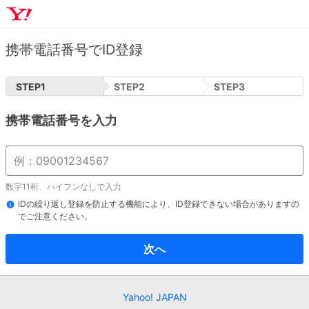
携帯電話番号でID登録
STEP
1
STEP
2
STEP
3
携帯電話番号を入力
数字11桁、ハイフンなしで入力
IDの繰り返し登録を防止する機能により、ID登録できない場合がありますの
でご注意ください。
次へ
Yahoo! JAPAN