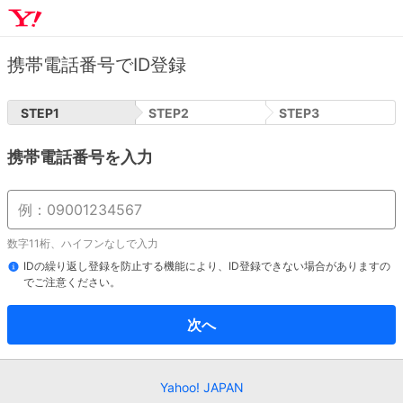
携帯電話番号でID登録
STEP
1
STEP
2
STEP
3
携帯電話番号を入力
数字11桁、ハイフンなしで入力
IDの繰り返し登録を防止する機能により、ID登録できない場合がありますの
でご注意ください。
次へ
Yahoo! JAPAN