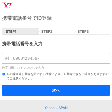
携帯電話番号でID登録
STEP
1
STEP
2
STEP
3
携帯電話番号を入力
数字11桁、ハイフンなしで入力
IDの繰り返し登録を防止する機能により、ID登録できない場合がありますの
でご注意ください。
次へ
Yahoo! JAPAN