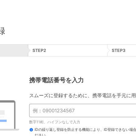
録
STEP
2
STEP
3
携帯電話番号を入力
スムーズに登録するために、携帯電話を手元に用
数字11桁、ハイフンなしで入力
IDの繰り返し登録を防止する機能により、ID登録できない場
ださい。