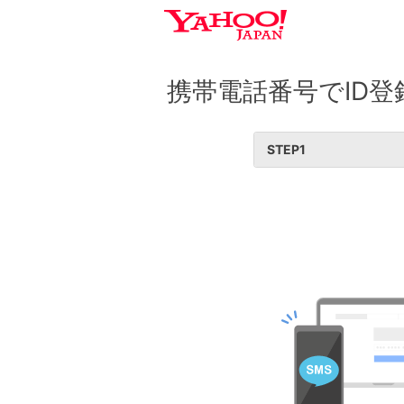
携帯電話番号でID登
STEP
1