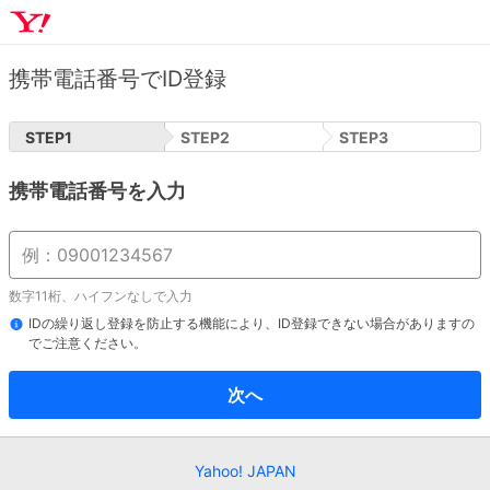
携帯電話番号でID登録
STEP
1
STEP
2
STEP
3
携帯電話番号を入力
数字11桁、ハイフンなしで入力
IDの繰り返し登録を防止する機能により、ID登録できない場合がありますの
でご注意ください。
次へ
Yahoo! JAPAN