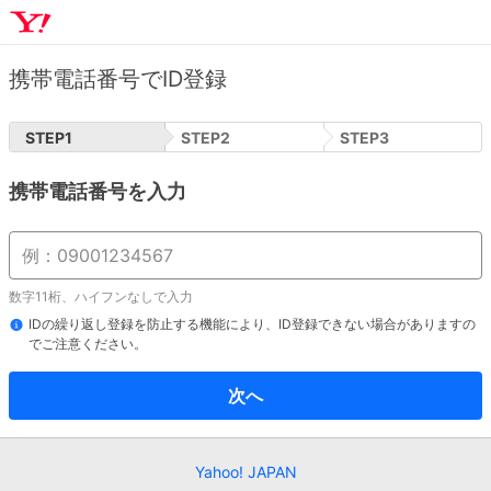
携帯電話番号でID登録
STEP
1
STEP
2
STEP
3
携帯電話番号を入力
数字11桁、ハイフンなしで入力
IDの繰り返し登録を防止する機能により、ID登録できない場合がありますの
でご注意ください。
次へ
Yahoo! JAPAN