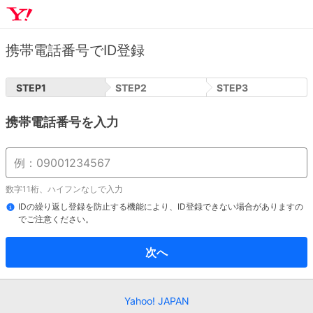
携帯電話番号でID登録
STEP
1
STEP
2
STEP
3
携帯電話番号を入力
数字11桁、ハイフンなしで入力
IDの繰り返し登録を防止する機能により、ID登録できない場合がありますの
でご注意ください。
次へ
Yahoo! JAPAN