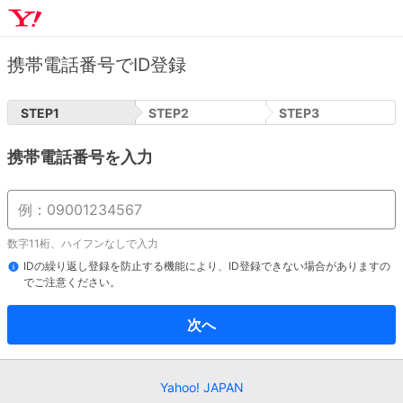
携帯電話番号でID登録
STEP
1
STEP
2
STEP
3
携帯電話番号を入力
数字11桁、ハイフンなしで入力
IDの繰り返し登録を防止する機能により、ID登録できない場合がありますの
でご注意ください。
次へ
Yahoo! JAPAN