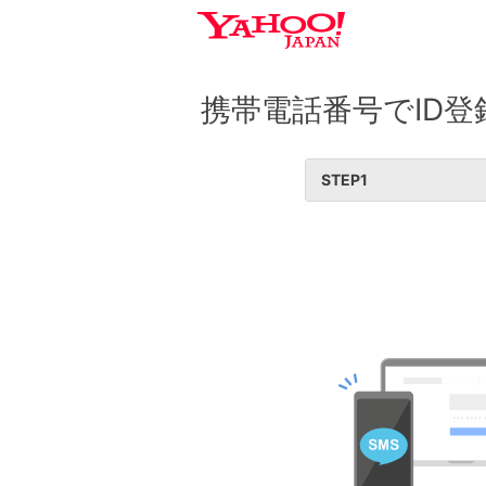
携帯電話番号でID登
STEP
1