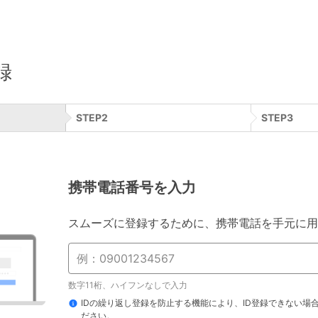
録
STEP
2
STEP
3
携帯電話番号を入力
スムーズに登録するために、携帯電話を手元に用
数字11桁、ハイフンなしで入力
IDの繰り返し登録を防止する機能により、ID登録できない場
ださい。