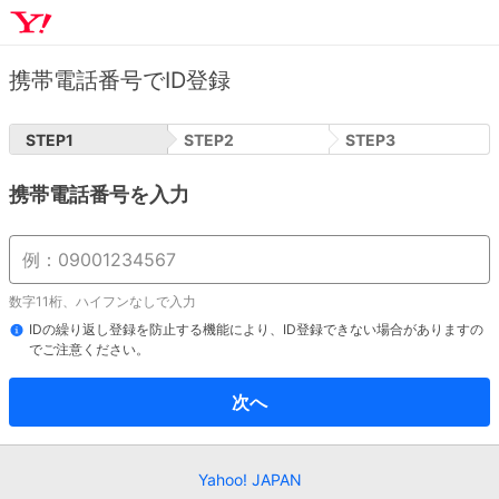
携帯電話番号でID登録
STEP
1
STEP
2
STEP
3
携帯電話番号を入力
数字11桁、ハイフンなしで入力
IDの繰り返し登録を防止する機能により、ID登録できない場合がありますの
でご注意ください。
次へ
Yahoo! JAPAN