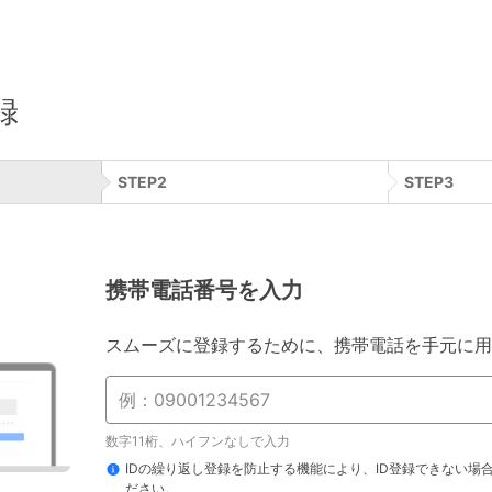
録
STEP
2
STEP
3
携帯電話番号を入力
スムーズに登録するために、携帯電話を手元に用
数字11桁、ハイフンなしで入力
IDの繰り返し登録を防止する機能により、ID登録できない場
ださい。