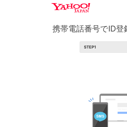
携帯電話番号でID登
STEP
1