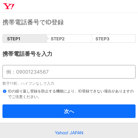
携帯電話番号でID登録
STEP
1
STEP
2
STEP
3
携帯電話番号を入力
数字11桁、ハイフンなしで入力
IDの繰り返し登録を防止する機能により、ID登録できない場合がありますの
でご注意ください。
次へ
Yahoo! JAPAN