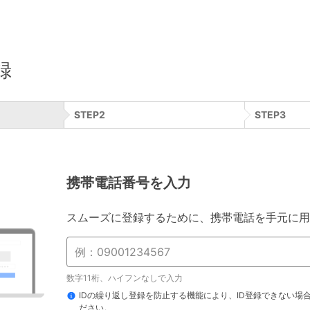
録
STEP
2
STEP
3
携帯電話番号を入力
スムーズに登録するために、携帯電話を手元に用
数字11桁、ハイフンなしで入力
IDの繰り返し登録を防止する機能により、ID登録できない場
ださい。