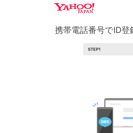
携帯電話番号でID登
STEP
1