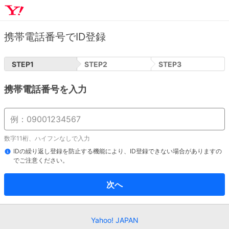
携帯電話番号でID登録
STEP
1
STEP
2
STEP
3
携帯電話番号を入力
数字11桁、ハイフンなしで入力
IDの繰り返し登録を防止する機能により、ID登録できない場合がありますの
でご注意ください。
次へ
Yahoo! JAPAN