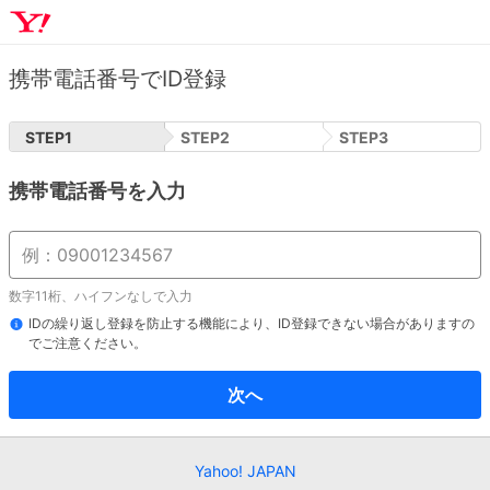
携帯電話番号でID登録
STEP
1
STEP
2
STEP
3
携帯電話番号を入力
数字11桁、ハイフンなしで入力
IDの繰り返し登録を防止する機能により、ID登録できない場合がありますの
でご注意ください。
次へ
Yahoo! JAPAN